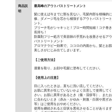
商品説
最高峰のアウトバストリートメント
明
髪に使えば今までに類を見ない、毛髪内部を積極的に
修、ダメージ毛を芯から補強するアウトバストリート
ント。
ブリーチ毛がシャキッと！ブロー時間短縮！コテ巻き
長持ち！
防腐剤フリー処方で美容師の手荒れを改善させるアウ
バストリートメント
アロマテラピー効果で、ココロの内面から、髪とお肌
美しさがにじみ出てしまいます。
【ご使用方法】
適量を取り、お顔や毛髪に塗布してください。
【使用上の注意】
目に入ったときは、直ちに洗い流してください。
お肌に異常が生じていないかよく注意して使用してく
さい。お肌に異常があるとき（傷・湿疹等）、またお
に合わないとき（赤み・かゆみ・刺激・白斑や黒ずみ
等）はご使用をおやめください。
使用を継続されると症状を悪化させることがあります