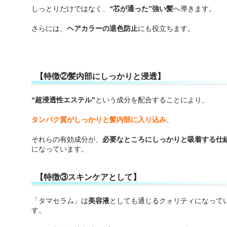
しっとりだけではなく、
“芯が通った”強い髪
へ導きます。
さらには、
ヘアカラーの退色防止
にも役立ちます。
【特徴②髪内部にしっかりと浸透】
“超浸透性エステル”
という成分を配合することにより、
タンパク質がしっかりと髪内部に入り込み
、
それらの有効成分が、
必要なところにしっかりと吸着する仕
になっています。
【特徴③スキンケアとして】
「タマセラム」は
美容液
としても通じるクォリティになって
す。