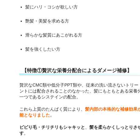
髪にハリ・コシが欲しい方
艶髪・美髪を求める方
滑らかな髪質にあこがれる方
髪を強くしたい方
【特徴①贅沢な栄養分配合によるダメージ補修】
贅沢なCMC類や低分子PPT類や、従来の洗い流さないトリー
ントには配合されることのなかった、髪にもともとある栄養
一つであるシステインの配合。
これら上質のたんぱく質により、
髪内部の本格的な補修効果
能となりました
。
ビビり毛・チリチリもシャキッと
、
髪を柔らかくしっとりさ
す
。