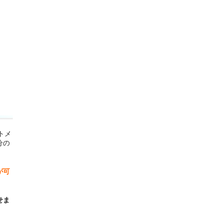
トメ
分の
が可
せま