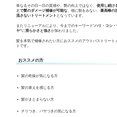
単なるその日一日の質感や、艶の向上ではなく、
使用し続け
とで髪のダメージ補修が可能な
、他に類をみない、
最高峰の
流さないトリートメント
となっています。
またリニューアルにより、今までのキーワード”
ハリ・コシ・
ヤ
“
に
滑らかさと強さ
が加わりました。
髪を本気で補修されたい方におススメのアウトバストリート
トです。
おススメの方
髪の乾燥が気になる方
髪の衰えを感じる方
髪がまとまらない方
チリつき、パサつきの気になる方