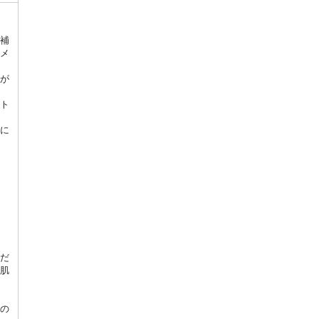
補
メ
が
ト
に
だ
肌
の