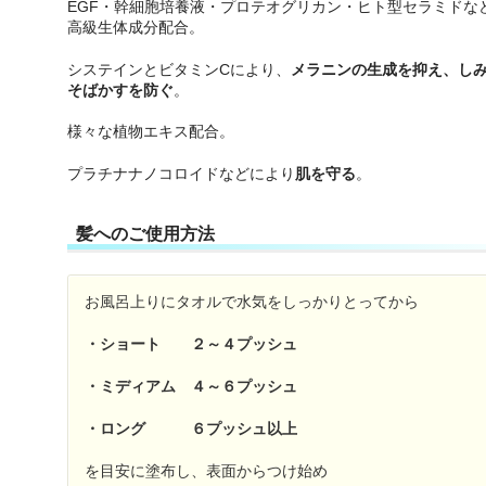
EGF・幹細胞培養液・プロテオグリカン・ヒト型セラミドな
高級生体成分配合。
システインとビタミンCにより、
メラニンの生成を抑え、し
そばかすを防ぐ
。
様々な植物エキス配合。
プラチナナノコロイドなどにより
肌を守る
。
髪へのご使用方法
お風呂上りにタオルで水気をしっかりとってから
・ショート ２～４プッシュ
・ミディアム ４～６プッシュ
・ロング ６プッシュ以上
を目安に塗布し、表面からつけ始め