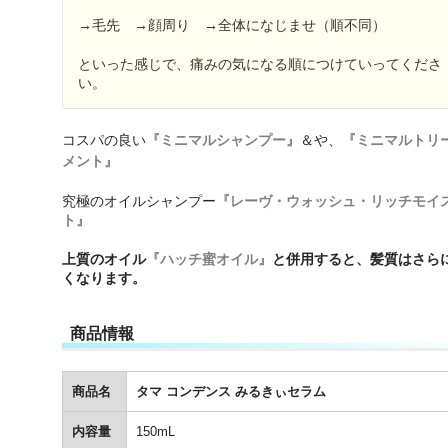
→
毛先
→
顔周り
→
全体になじませ（順不同）
といった感じで、痛みの気になる順につけていってくださ
い。
コスパの良い
『ミニマルシャンプー』
＆や、
『ミニマルトリ
メント』
究極のオイルシャンプー
『レーヴ・ウォッシュ・リッチモイ
ト』
上質のオイル
『ハッチ蜜オイル』
と併用すると、髪質はさら
くなります。
商品情報
商品名
タマ コンデンス みるきぃセラム
内容量
150mL