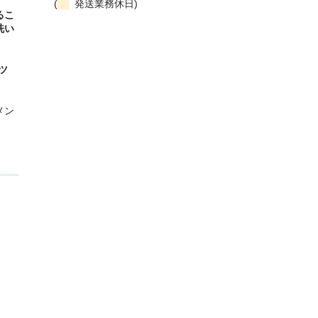
(
発送業務休日)
るこ
洗い
ツ
メン