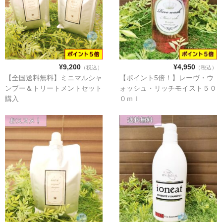
セット販売お得商品♪
新商品
お勧め商品
¥9,200
¥4,950
（税込）
（税込）
【全国送料無料】ミニマルシャ
【ポイント5倍！】レーヴ・ウ
ンプー＆トリートメントセット
ォッシュ・リッチモイスト５０
シャンプー
購入
０ｍｌ
トリートメント
ヘアオイル
洗い流さないトリートメント
デンキバリブラシ