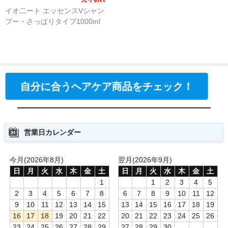
イオ二ート エッセンスVシャン
プー・さっぱりタイプ1000ml
自分に合うヘアケア商品をチェック！
営業日カレンダー
今月(2026年8月)
翌月(2026年9月)
日
月
火
水
木
金
土
日
月
火
水
木
金
土
1
1
2
3
4
5
2
3
4
5
6
7
8
6
7
8
9
10
11
12
9
10
11
12
13
14
15
13
14
15
16
17
18
19
16
17
18
19
20
21
22
20
21
22
23
24
25
26
23
24
25
26
27
28
29
27
28
29
30