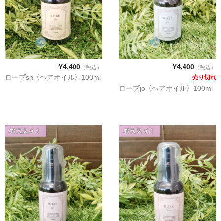
セット販売お得商品♪
新商品
お勧め商品
¥4,400
¥4,400
（税込）
（税込）
ローブsh〈ヘアオイル〉100ml
売り切れ
ローブjo〈ヘアオイル〉100ml
シャンプー
トリートメント
ヘアオイル
洗い流さないトリートメント
デンキバリブラシ